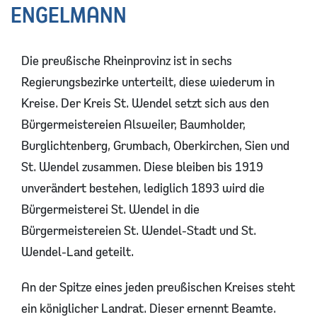
ENGELMANN
ÖPNV und Ostertalbahn
Soziale Leistungen
Zulassungsstelle
Infos für Flüchtlinge und Zugewanderte
Die preußische Rheinprovinz ist in sechs
Regierungsbezirke unterteilt, diese wiederum in
Ordnung
Familienportal
Kreise. Der Kreis St. Wendel setzt sich aus den
Leitbild
Bürgermeistereien Alsweiler, Baumholder,
Burglichtenberg, Grumbach, Oberkirchen, Sien und
Bauen
St. Wendel zusammen. Diese bleiben bis 1919
unverändert bestehen, lediglich 1893 wird die
Bürgermeisterei St. Wendel in die
Bürgermeistereien St. Wendel-Stadt und St.
Wendel-Land geteilt.
An der Spitze eines jeden preußischen Kreises steht
ein königlicher Landrat. Dieser ernennt Beamte.