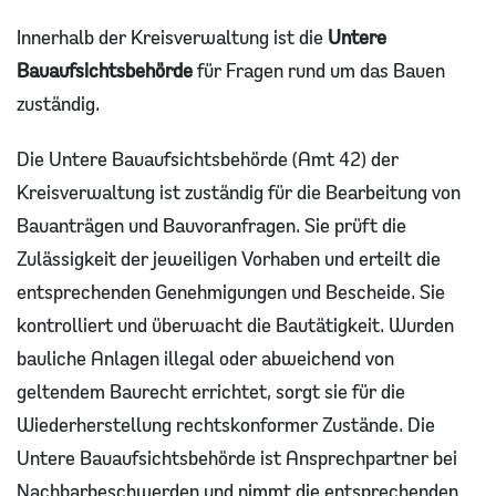
ÖPNV und Ostertalbahn
Soziale Leistungen
Innerhalb der Kreisverwaltung ist die
Untere
Bauaufsichtsbehörde
für Fragen rund um das Bauen
Zulassungsstelle
Infos für Flüchtlinge und Zugewanderte
zuständig.
Ordnung
Familienportal
Die Untere Bauaufsichtsbehörde (Amt 42) der
Leitbild
Kreisverwaltung ist zuständig für die Bearbeitung von
Bauanträgen und Bauvoranfragen. Sie prüft die
Bauen
Zulässigkeit der jeweiligen Vorhaben und erteilt die
entsprechenden Genehmigungen und Bescheide. Sie
kontrolliert und überwacht die Bautätigkeit. Wurden
bauliche Anlagen illegal oder abweichend von
geltendem Baurecht errichtet, sorgt sie für die
Wiederherstellung rechtskonformer Zustände. Die
Untere Bauaufsichtsbehörde ist Ansprechpartner bei
Nachbarbeschwerden und nimmt die entsprechenden