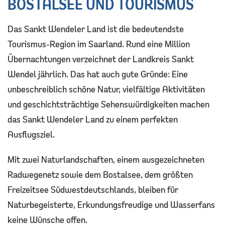
BOSTALSEE UND TOURISMUS
ÖPNV und Ostertalbahn
Soziale Leistungen
Das Sankt Wendeler Land ist die bedeutendste
Zulassungsstelle
Infos für Flüchtlinge und Zugewanderte
Tourismus-Region im Saarland. Rund eine Million
Übernachtungen verzeichnet der Landkreis Sankt
Ordnung
Familienportal
Wendel jährlich. Das hat auch gute Gründe: Eine
Leitbild
unbeschreiblich schöne Natur, vielfältige Aktivitäten
und geschichtsträchtige Sehenswürdigkeiten machen
Bauen
das Sankt Wendeler Land zu einem perfekten
Ausflugsziel.
Mit zwei Naturlandschaften, einem ausgezeichneten
Radwegenetz sowie dem Bostalsee, dem größten
Freizeitsee Südwestdeutschlands, bleiben für
Naturbegeisterte, Erkundungsfreudige und Wasserfans
keine Wünsche offen.