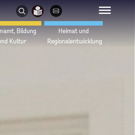
namt, Bildung
Heimat und
und Kultur
Regionalentwicklung