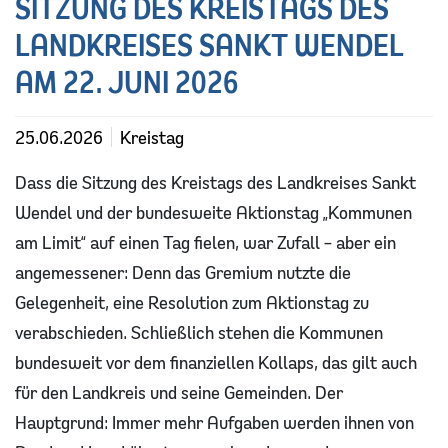
SITZUNG DES KREISTAGS DES
ÖPNV und Ostertalbahn
Soziale Leistungen
LANDKREISES SANKT WENDEL
Zulassungsstelle
Infos für Flüchtlinge und Zugewanderte
AM 22. JUNI 2026
Ordnung
Familienportal
25.06.2026
Kreistag
Leitbild
Dass die Sitzung des Kreistags des Landkreises Sankt
Wendel und der bundesweite Aktionstag „Kommunen
Bauen
am Limit“ auf einen Tag fielen, war Zufall – aber ein
angemessener: Denn das Gremium nutzte die
Gelegenheit, eine Resolution zum Aktionstag zu
verabschieden. Schließlich stehen die Kommunen
bundesweit vor dem finanziellen Kollaps, das gilt auch
für den Landkreis und seine Gemeinden. Der
Hauptgrund: Immer mehr Aufgaben werden ihnen von