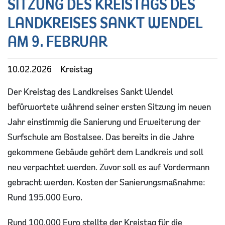
SITZUNG DES KREISTAGS DES
ÖPNV und Ostertalbahn
Soziale Leistungen
LANDKREISES SANKT WENDEL
Zulassungsstelle
Infos für Flüchtlinge und Zugewanderte
AM 9. FEBRUAR
Ordnung
Familienportal
10.02.2026
Kreistag
Leitbild
Der Kreistag des Landkreises Sankt Wendel
befürwortete während seiner ersten Sitzung im neuen
Bauen
Jahr einstimmig die Sanierung und Erweiterung der
Surfschule am Bostalsee. Das bereits in die Jahre
gekommene Gebäude gehört dem Landkreis und soll
neu verpachtet werden. Zuvor soll es auf Vordermann
gebracht werden. Kosten der Sanierungsmaßnahme:
Rund 195.000 Euro.
Rund 100.000 Euro stellte der Kreistag für die