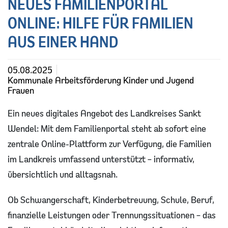
NEUES FAMILIENPORTAL
ÖPNV und Ostertalbahn
Soziale Leistungen
ONLINE: HILFE FÜR FAMILIEN
Zulassungsstelle
Infos für Flüchtlinge und Zugewanderte
AUS EINER HAND
Ordnung
Familienportal
05.08.2025
Kommunale Arbeitsförderung Kinder und Jugend
Leitbild
Frauen
Bauen
Ein neues digitales Angebot des Landkreises Sankt
Wendel: Mit dem Familienportal steht ab sofort eine
zentrale Online-Plattform zur Verfügung, die Familien
im Landkreis umfassend unterstützt – informativ,
übersichtlich und alltagsnah.
Ob Schwangerschaft, Kinderbetreuung, Schule, Beruf,
finanzielle Leistungen oder Trennungssituationen – das